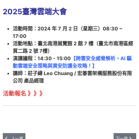
2025臺灣雲端大會
活動時間：2024 年 7 月 2 日（星期三）08:30 ~
17:00
活動地點：臺北南港展覽館 2 館 7 樓（臺北市南港區經
貿二路 2 號 7樓）
演講議程：14:30 - 15:00
【跨雲安全威脅解析，AI 驅
動雲端安全策略與資安防護全攻略！】
講師：
莊子緯 Leo Chuang
/
宏碁雲架構服務股份有限
公司
產品經理
活動報名 》》》
上一篇文章: 國際車廠因雲端配置不當 車主資訊外洩長達10年
下一篇文章:
上一頁
下一頁