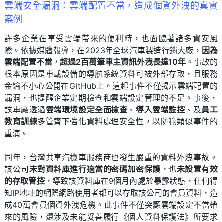
雲端安全漏洞：雲端配置不當，造成個資外洩的真實
案例
許多企業在享受雲端帶來的便利時，也面臨著諸多資安風
險。依據媒體報導，在2023年全球汽車製造行銷大廠，
因為
雲端配置不當，超過2百萬筆車主資訊外洩長達10年
。事故的
根本原因是車載設備的導航系統資料可被外部存取，且服務
金鑰不小心公開在GitHub上。這起事件不僅揭示雲端配置的
漏洞，也提醒企業定期檢查和雲端設定管理的不足。事後，
該車廠透過
雲端環境設定全面檢查
、
導入雲端監控
、及
員工
教育訓練
多管齊下強化資料處理安全性，以防範類似事件的
重演。
同年，台灣共享汽機車服務商也發生嚴重的資料外洩事故。
該公司
未對資料庫進行適當的密碼加密保護
，也
未設置有效
的存取管控
，導致該資料庫在9個月內處於暴露狀態，任何得
知IP地址的網際網路使用者都可以存取該公司的會員資料，造
成40萬會員個資外洩危機。此事件不僅突顯雲端設定不當帶
來的風險，還涉及未能妥善履行《個人資料保護法》所要求