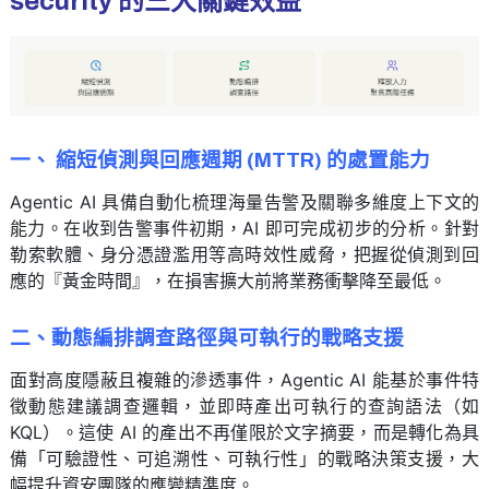
security 的三大關鍵效益
一、 縮短偵測與回應週期 (MTTR) 的處置能力
Agentic AI 具備自動化梳理海量告警及關聯多維度上下文的
能力。在收到告警事件初期，AI 即可完成初步的分析。針對
勒索軟體、身分憑證濫用等高時效性威脅，把握從偵測到回
應的『黃金時間』，在損害擴大前將業務衝擊降至最低。
二、動態編排調查路徑與可執行的戰略支援
面對高度隱蔽且複雜的滲透事件，Agentic AI 能基於事件特
徵動態建議調查邏輯，並即時產出可執行的查詢語法（如
KQL）。這使 AI 的產出不再僅限於文字摘要，而是轉化為具
備「可驗證性、可追溯性、可執行性」的戰略決策支援，大
幅提升資安團隊的應變精準度。