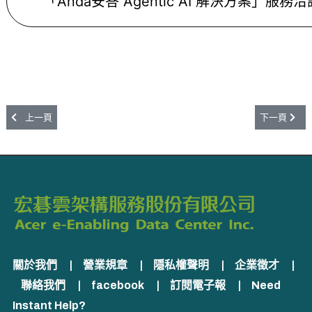
「Anda安答 Agentic AI 解決方案」服務洽
上一篇文章: 雲端遷移常見的工程陷阱與調整策略-1
下一篇文章:
上一頁
下一頁
關於我們
|
營業規章
|
隱私權聲明
|
企業徵才
|
聯絡我們
|
facebook
|
訂閱電子報
|
Need
Instant Help?